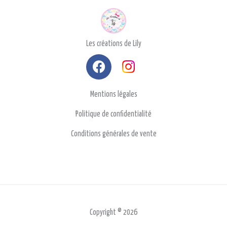
Les créations de Lily
F
a
c
Mentions légales
e
b
Politique de confidentialité
o
Conditions générales de vente
o
k
Copyright © 2026