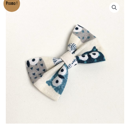
Le
Le
Promo !
prix
prix
initial
actuel
était :
est :
4,50€.
3,00€.