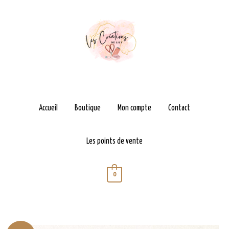
Aller
au
contenu
Accueil
Boutique
Mon compte
Contact
Les points de vente
0