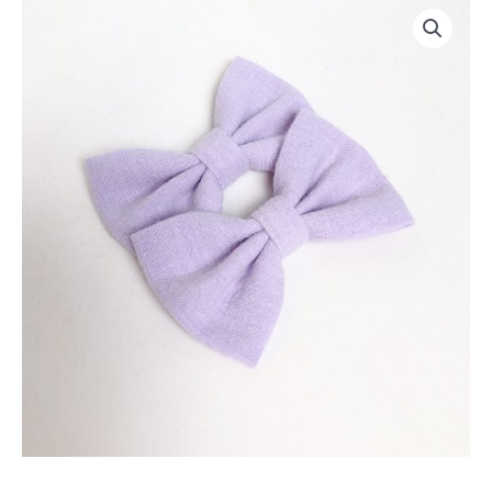
Plage
de
prix :
4,00€
à
4,50€