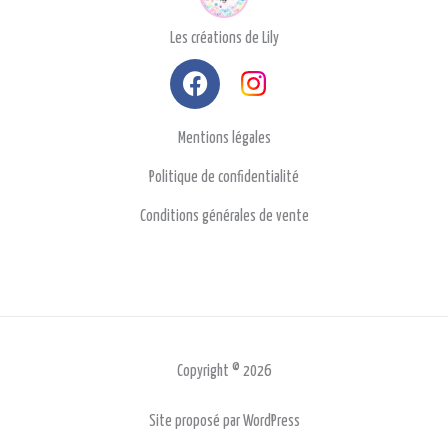
Les créations de Lily
F
a
c
Mentions légales
e
b
Politique de confidentialité
o
Conditions générales de vente
o
k
Copyright © 2026
Site proposé par WordPress