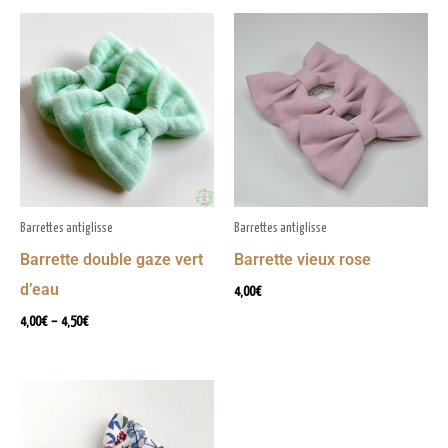
Plage
de
prix :
4,00€
à
4,50€
Barrettes antiglisse
Barrettes antiglisse
Barrette double gaze vert
Barrette vieux rose
d’eau
4,00
€
4,00
€
–
4,50
€
Plage
de
prix :
4,00€