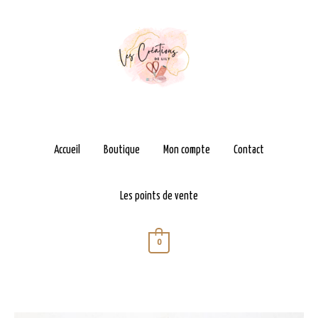
Aller
au
contenu
Accueil
Boutique
Mon compte
Contact
Les points de vente
0