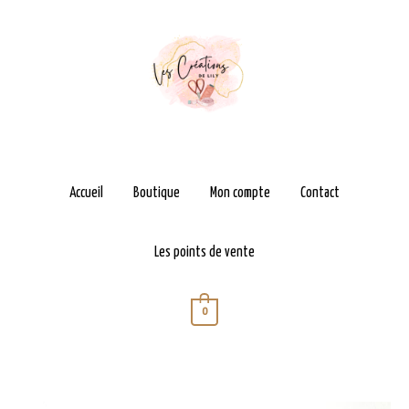
Aller
au
contenu
Accueil
Boutique
Mon compte
Contact
Les points de vente
0