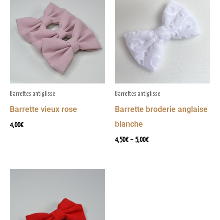
de
prix :
4,50€
à
5,00€
Barrettes antiglisse
Barrettes antiglisse
Barrette vieux rose
Barrette broderie anglaise
blanche
4,00
€
4,50
€
–
5,00
€