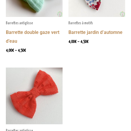
Barrettes antiglisse
Barrettes à motifs
Barrette double gaze vert
Barrette jardin d’automne
d’eau
4,00
€
–
4,50
€
4,00
€
–
4,50
€
Plage
de
prix :
4,50€
à
5,00€
Barrettes antiglisse