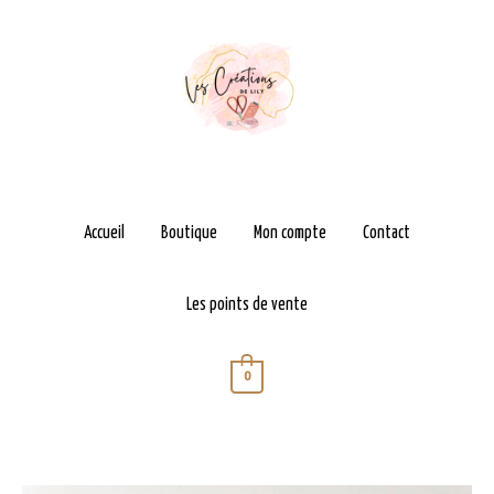
Aller
au
contenu
Accueil
Boutique
Mon compte
Contact
Les points de vente
0