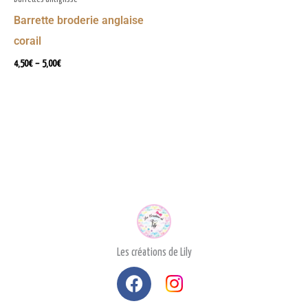
Barrette broderie anglaise
corail
4,50
€
–
5,00
€
Les créations de Lily
F
a