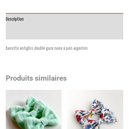
Description
Avis (0)
Barrette antigliss double gaze noire à pois argentés
Produits similaires
Plage
Plage
de
de
prix :
prix :
4,00€
4,00€
à
à
4,50€
4,50€